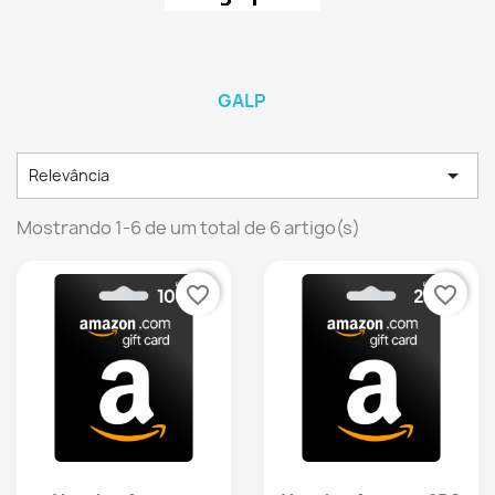
GALP

Relevância
Mostrando 1-6 de um total de 6 artigo(s)
favorite_border
favorite_border