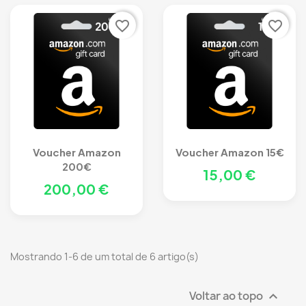
favorite_border
favorite_border
Voucher Amazon
Voucher Amazon 15€
200€
15,00 €
200,00 €
Mostrando 1-6 de um total de 6 artigo(s)
Voltar ao topo
