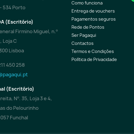
Como funciona
– 534 Porto
Entrega de vouchers
Pagamentos seguros
A (Escritório)
Rede de Pontos
eneral Firmino Miguel, n.º
Ser Pagaqui
c, Loja C
Contactos
300 Lisboa
Termos e Condições
Política de Privacidade
211 450 258
@pagaqui.pt
al (Escritório)
reita, Nº. 35, Loja 3 e 4,
as do Pelourinho
057 Funchal