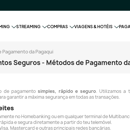
MING
STREAMING
COMPRAS
VIAGENS & HOTÉIS
PAG
e Pagamento da Pagaqui
tos Seguros - Métodos de Pagamento da
so de pagamento
simples, rápido e seguro
. Utilizamos a
ra garantir a máxima segurança em todas as transações.
eites
mente no Homebanking ou em qualquer terminal de Multibanc
ápida e segura diretamente a partir do teu telemóvel.
isa, Mastercard e outras principais redes bancárias.