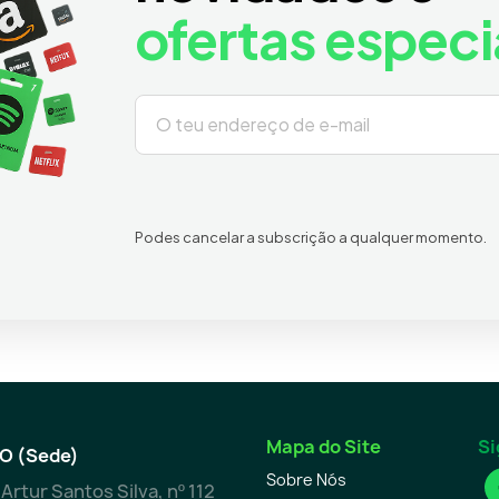
ofertas especi
Podes cancelar a subscrição a qualquer momento.
Mapa do Site
Si
O (Sede)
Sobre Nós
Artur Santos Silva, nº 112