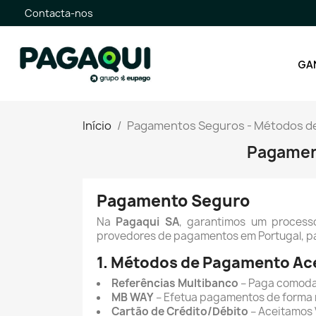
Contacta-nos
GA
Início
Pagamentos Seguros - Métodos d
Pagamen
Pagamento Seguro
Na
Pagaqui SA
, garantimos um proces
provedores de pagamentos em Portugal, pa
1. Métodos de Pagamento Ac
Referências Multibanco
– Paga comoda
MB WAY
– Efetua pagamentos de forma r
Cartão de Crédito/Débito
– Aceitamos V