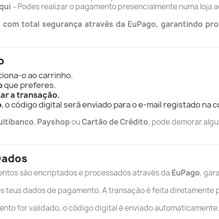
qui
– Podes realizar o pagamento presencialmente numa loja a
com total segurança através da EuPago, garantindo prot
o
ciona-o ao carrinho.
o
que preferes.
ar a transação.
o
, o código digital será enviado para o e-mail registado na 
ultibanco
,
Payshop
ou
Cartão de Crédito
, pode demorar algu
Dados
ntos são encriptados e processados através da
EuPago
, gar
teus dados de pagamento. A transação é feita diretamente pe
to for validado, o código digital é enviado automaticamente