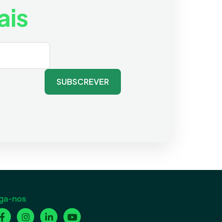
ais
SUBSCREVER
ga-nos