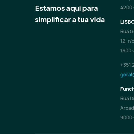
Estamos aqui para
4200 
simplificar a tua vida
LISBO
Rua G
12, r/
1600-
+351 
geral
Funch
Rua Di
Arcad
9000-