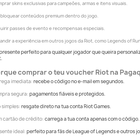
prar skins exclusivas para campeões, armas e itens visuais.
bloquear conteúdos premium dentro do jogo.
uirir passes de evento e recompensas especiais.
andir a experiência em outros jogos da Riot, como
Legends of Ru
 presente perfeito para qualquer jogador que queira personali
t.
rque comprar o teu voucher Riot na Paga
rega imediata
:
recebe o código no e-mail em segundos.
pra segura
:
pagamentos fiáveis e protegidos.
 simples
:
resgate direto na tua conta Riot Games.
 cartão de crédito
:
carrega a tua conta apenas com o código.
sente ideal:
perfeito para fãs de League of Legends e outros jo