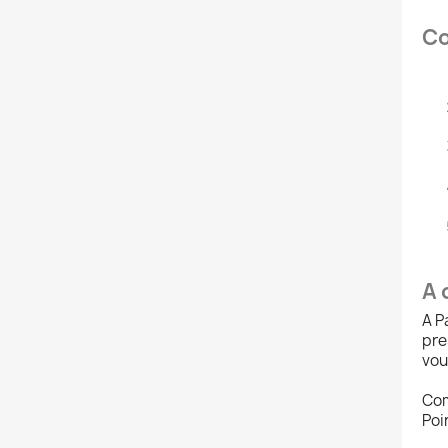
Co
A 
A P
pre
vou
Com
Poi