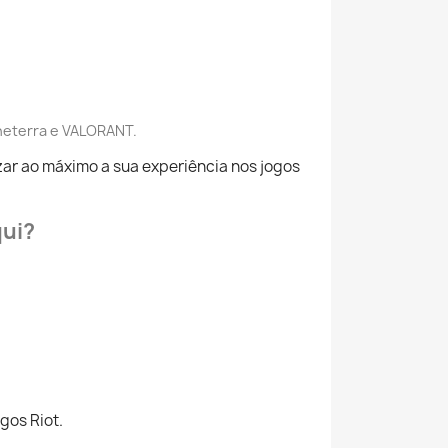
neterra
e
VALORANT
.
zar ao máximo a sua experiência nos jogos
qui?
gos Riot.