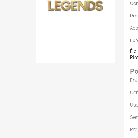
Com
Des
Adq
Exp
É o
Rio
Po
Ent
Com
Uso
Sem
Pre