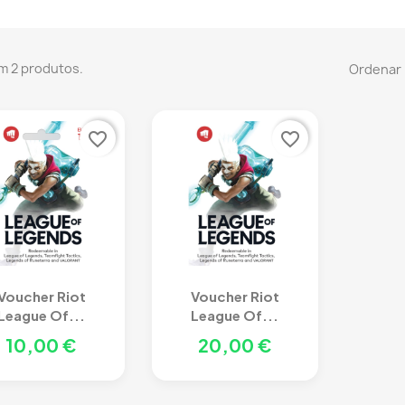
m 2 produtos.
Ordenar 
favorite_border
favorite_border
Voucher Riot
Voucher Riot
League Of...
League Of...
10,00 €
20,00 €