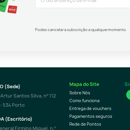
Podes cancelar a subscrição a qualquer momento.
Mapa do Site
Si
O (Sede)
Sobre Nós
Artur Santos Silva, nº 112
Como funciona
– 534 Porto
Entrega de vouchers
Pagamentos seguros
A (Escritório)
Rede de Pontos
eneral Firmino Miguel, n.º