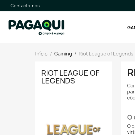
Contacta-nos
GA
Início
Gaming
Riot League of Legends
R
RIOT LEAGUE OF
LEGENDS
Com
par
cód
O 
O
c
vir