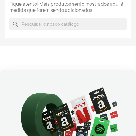
Fique atento! Mais produtos serão mostrados aqui à
medida que forem sendo adicionados.
search