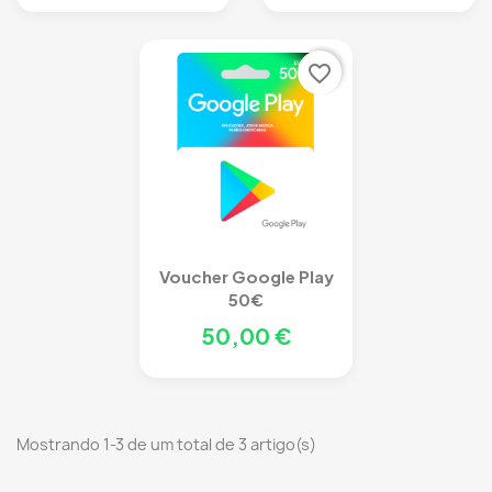
favorite_border
Voucher Google Play
50€
50,00 €
Mostrando 1-3 de um total de 3 artigo(s)