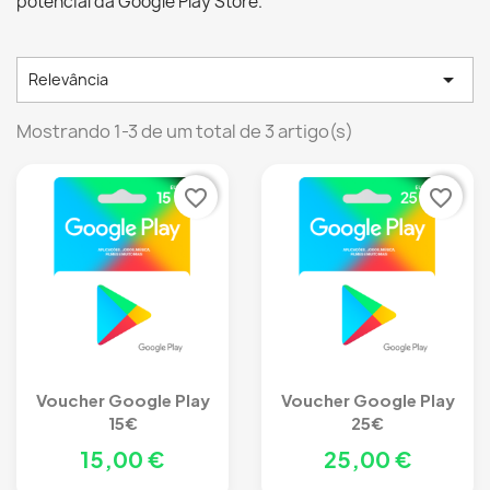
potencial da Google Play Store.

Relevância
Mostrando 1-3 de um total de 3 artigo(s)
favorite_border
favorite_border
Voucher Google Play
Voucher Google Play
15€
25€
15,00 €
25,00 €