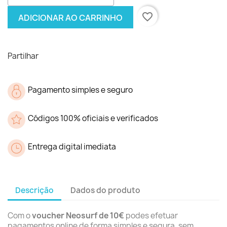
favorite_border
ADICIONAR AO CARRINHO
Partilhar
Pagamento simples e seguro
Códigos 100% oficiais e verificados
Entrega digital imediata
Descrição
Dados do produto
Com o
voucher Neosurf de 10€
podes efetuar
pagamentos online de forma simples e segura, sem