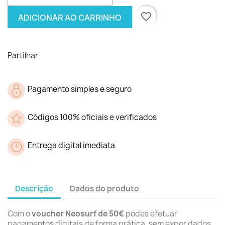
favorite_border
ADICIONAR AO CARRINHO
Partilhar
Pagamento simples e seguro
Códigos 100% oficiais e verificados
Entrega digital imediata
Descrição
Dados do produto
Com o
voucher Neosurf de 50€
podes efetuar
pagamentos digitais de forma prática, sem expor dados